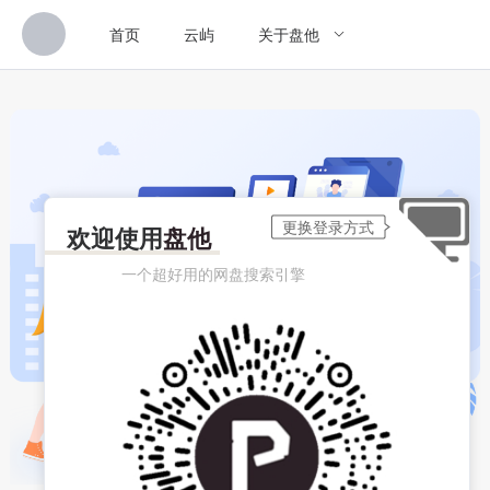
首页
云屿
关于盘他
欢迎使用
盘他
一个超好用的网盘搜索引擎