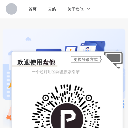
首页
云屿
关于盘他
欢迎使用
盘他
一个超好用的网盘搜索引擎