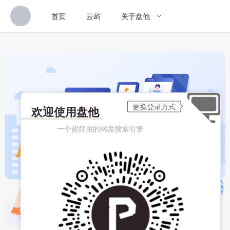
首页
云屿
关于盘他
欢迎使用
盘他
一个超好用的网盘搜索引擎