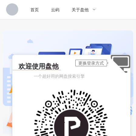
首页
云屿
关于盘他
欢迎使用
盘他
一个超好用的网盘搜索引擎