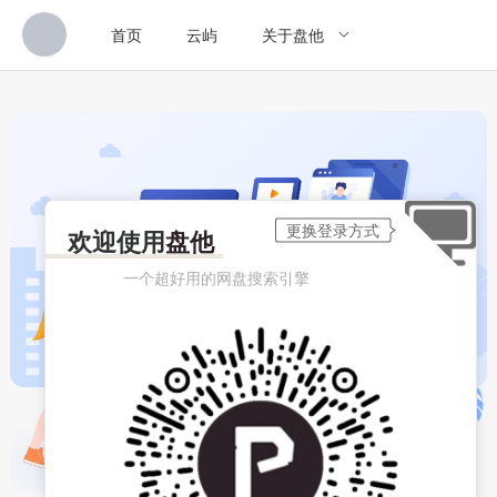
首页
云屿
关于盘他
欢迎使用
盘他
一个超好用的网盘搜索引擎