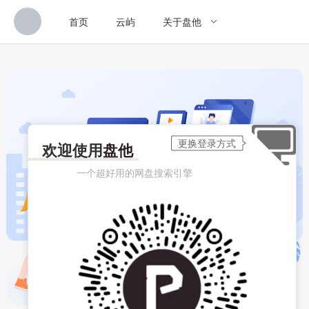
首页
云屿
关于盘他
欢迎使用
盘他
一个超好用的网盘搜索引擎