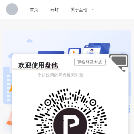
首页
云屿
关于盘他
欢迎使用
盘他
一个超好用的网盘搜索引擎