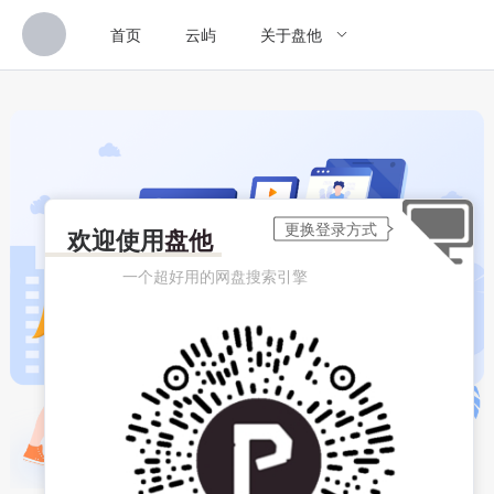
首页
云屿
关于盘他
欢迎使用
盘他
一个超好用的网盘搜索引擎