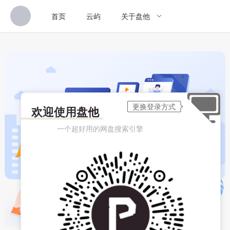
首页
云屿
关于盘他
欢迎使用
盘他
一个超好用的网盘搜索引擎