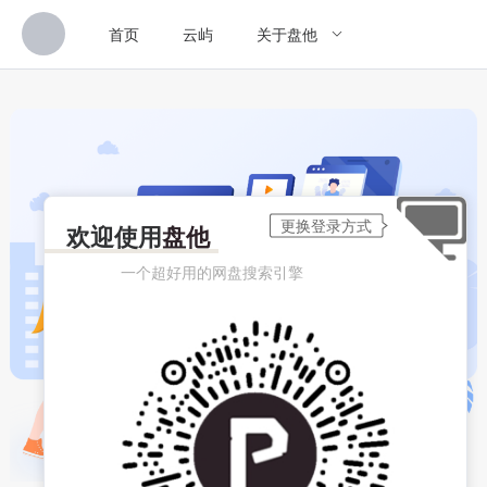
首页
云屿
关于盘他
欢迎使用
盘他
一个超好用的网盘搜索引擎