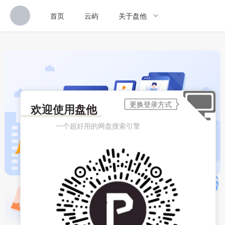
首页
云屿
关于盘他
欢迎使用
盘他
一个超好用的网盘搜索引擎