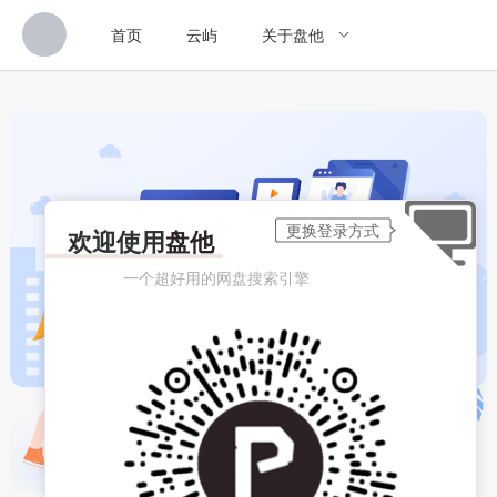
首页
云屿
关于盘他
欢迎使用
盘他
一个超好用的网盘搜索引擎