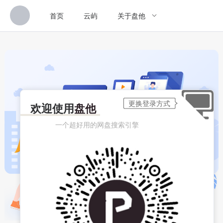
首页
云屿
关于盘他
欢迎使用
盘他
一个超好用的网盘搜索引擎