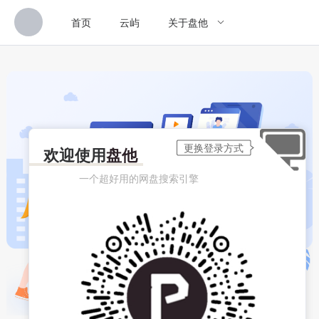
首页
云屿
关于盘他
欢迎使用
盘他
一个超好用的网盘搜索引擎