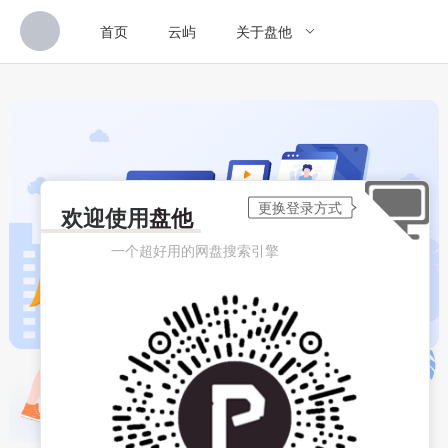
首页
云屿
关于盘他
欢迎使用
盘他
一个超好用的网盘搜索引擎