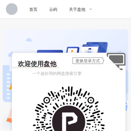
首页
云屿
关于盘他
欢迎使用
盘他
一个超好用的网盘搜索引擎