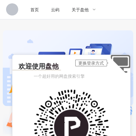
首页
云屿
关于盘他
欢迎使用
盘他
一个超好用的网盘搜索引擎