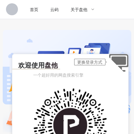
首页
云屿
关于盘他
欢迎使用
盘他
一个超好用的网盘搜索引擎