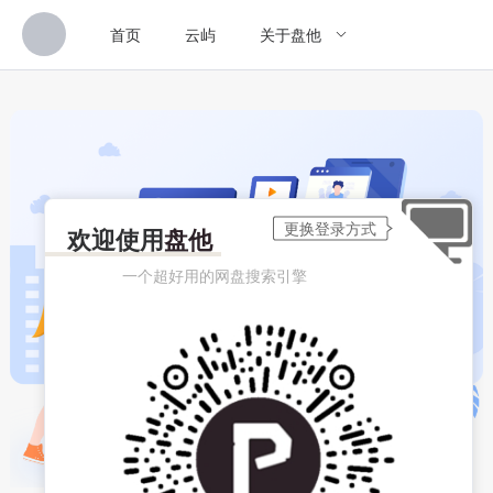
首页
云屿
关于盘他
欢迎使用
盘他
一个超好用的网盘搜索引擎