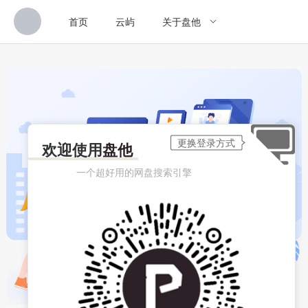
首页
云屿
关于盘他
欢迎使用
盘他
一个超好用的网盘搜索引擎