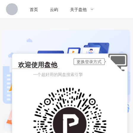
首页
云屿
关于盘他
欢迎使用
盘他
一个超好用的网盘搜索引擎