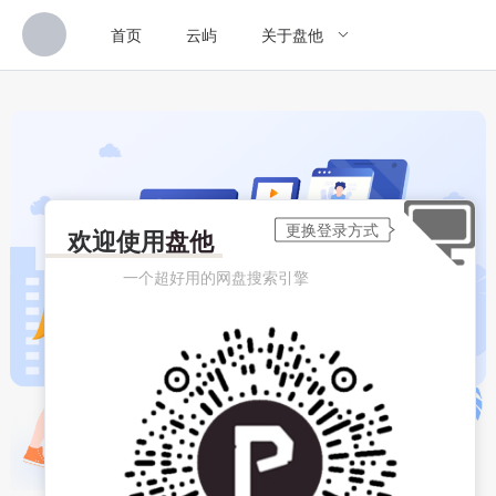
首页
云屿
关于盘他
欢迎使用
盘他
一个超好用的网盘搜索引擎