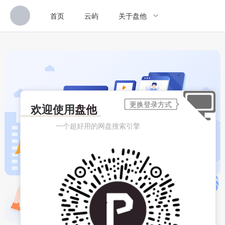
首页
云屿
关于盘他
欢迎使用
盘他
一个超好用的网盘搜索引擎