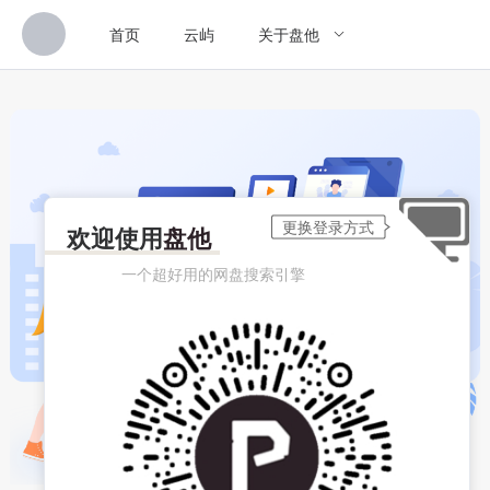
首页
云屿
关于盘他
欢迎使用
盘他
一个超好用的网盘搜索引擎