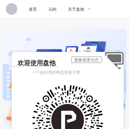
首页
云屿
关于盘他
欢迎使用
盘他
一个超好用的网盘搜索引擎