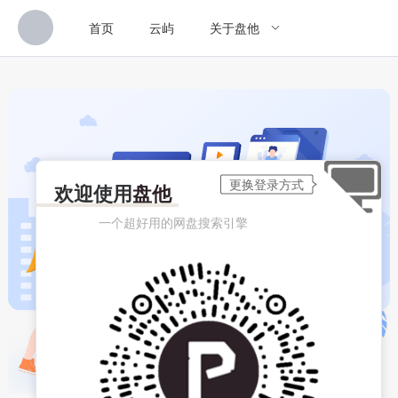
首页
云屿
关于盘他
欢迎使用
盘他
一个超好用的网盘搜索引擎