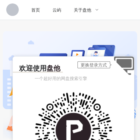
首页
云屿
关于盘他
欢迎使用
盘他
一个超好用的网盘搜索引擎