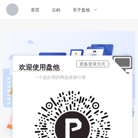
首页
云屿
关于盘他
欢迎使用
盘他
一个超好用的网盘搜索引擎