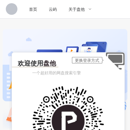
首页
云屿
关于盘他
欢迎使用
盘他
一个超好用的网盘搜索引擎