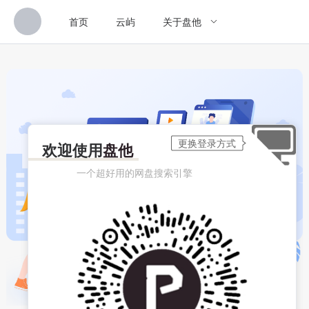
首页
云屿
关于盘他
欢迎使用
盘他
一个超好用的网盘搜索引擎