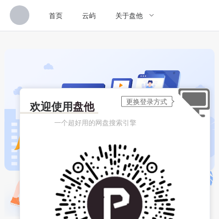
首页
云屿
关于盘他
欢迎使用
盘他
一个超好用的网盘搜索引擎