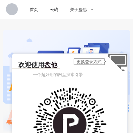
首页
云屿
关于盘他
欢迎使用
盘他
一个超好用的网盘搜索引擎