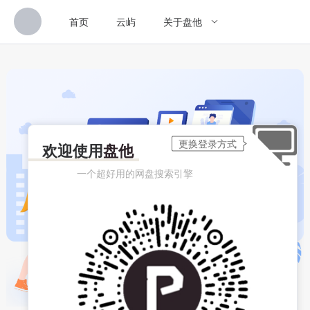
首页
云屿
关于盘他
欢迎使用
盘他
一个超好用的网盘搜索引擎