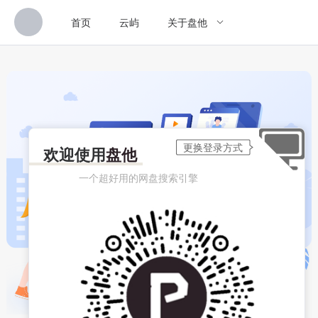
首页
云屿
关于盘他
欢迎使用
盘他
一个超好用的网盘搜索引擎