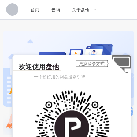
首页
云屿
关于盘他
欢迎使用
盘他
一个超好用的网盘搜索引擎