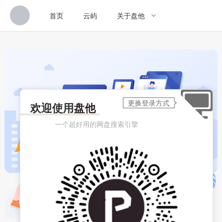
首页
云屿
关于盘他
欢迎使用
盘他
一个超好用的网盘搜索引擎