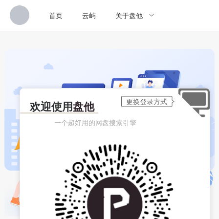
首页
云屿
关于盘他
欢迎使用
盘他
一个超好用的网盘搜索引擎