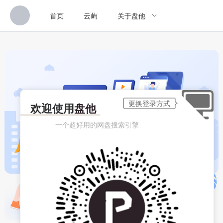
首页
云屿
关于盘他
欢迎使用
盘他
一个超好用的网盘搜索引擎