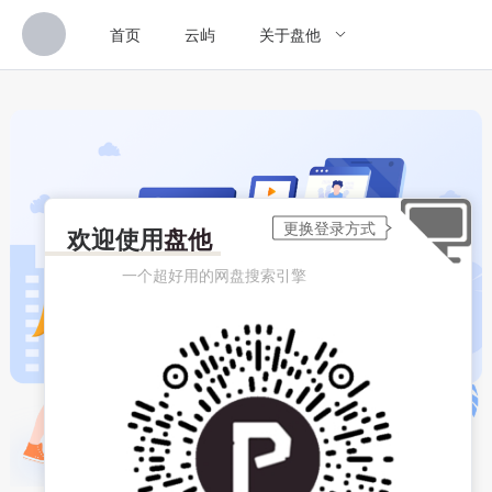
首页
云屿
关于盘他
欢迎使用
盘他
一个超好用的网盘搜索引擎