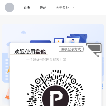
首页
云屿
关于盘他
欢迎使用
盘他
一个超好用的网盘搜索引擎