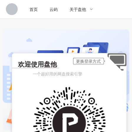
首页
云屿
关于盘他
欢迎使用
盘他
一个超好用的网盘搜索引擎