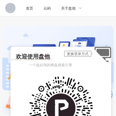
首页
云屿
关于盘他
欢迎使用
盘他
一个超好用的网盘搜索引擎