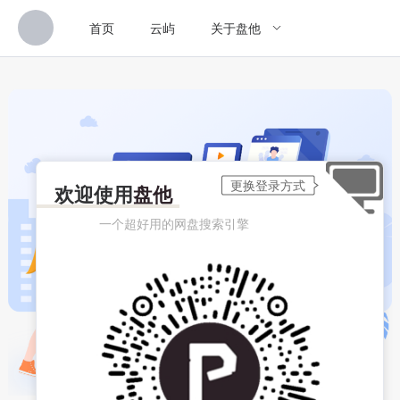
首页
云屿
关于盘他
欢迎使用
盘他
一个超好用的网盘搜索引擎