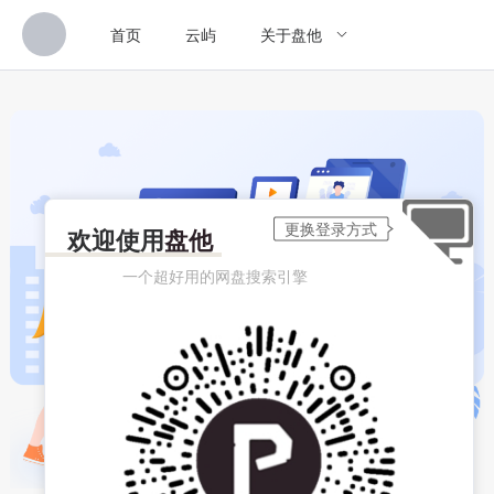
首页
云屿
关于盘他
欢迎使用
盘他
一个超好用的网盘搜索引擎