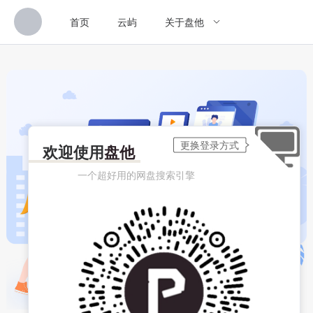
首页
云屿
关于盘他
欢迎使用
盘他
一个超好用的网盘搜索引擎