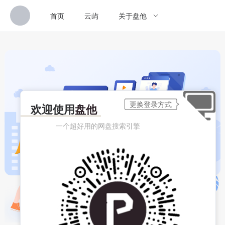
首页
云屿
关于盘他
欢迎使用
盘他
一个超好用的网盘搜索引擎