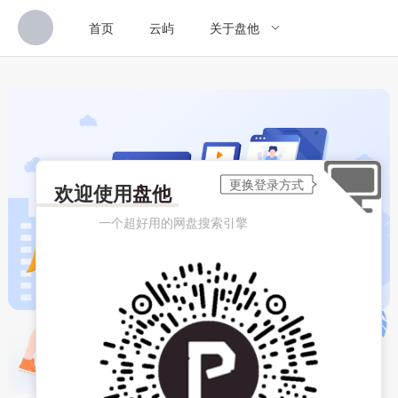
首页
云屿
关于盘他
欢迎使用
盘他
一个超好用的网盘搜索引擎