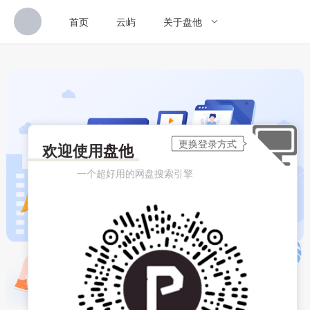
首页
云屿
关于盘他
欢迎使用
盘他
一个超好用的网盘搜索引擎