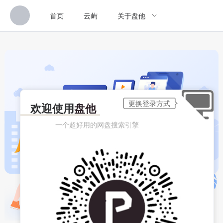
首页
云屿
关于盘他
欢迎使用
盘他
一个超好用的网盘搜索引擎