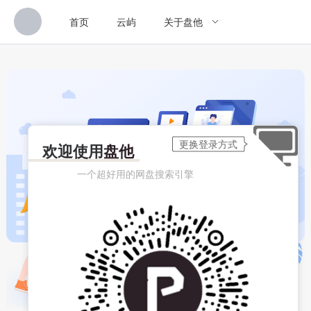
首页
云屿
关于盘他
欢迎使用
盘他
一个超好用的网盘搜索引擎